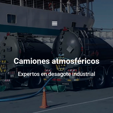
Ir
al
contenido
Limpieza y Desobstrucción
Camiones atmosféricos
Expertos en desagote industrial