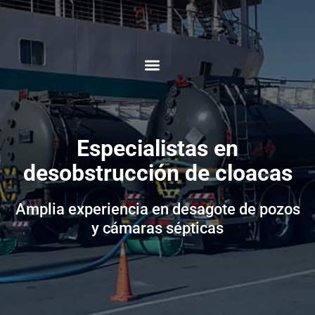
Ir
al
contenido
Limpieza y Desobstrucción
Especialistas en
desobstrucción de cloacas
Amplia experiencia en desagote de pozos
y cámaras sépticas