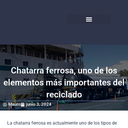
Ir
al
contenido
Limpieza y Desobstrucción
Chatarra ferrosa, uno de los
elementos más importantes del
reciclado
Mauro
junio 3, 2024
La chatarra ferrosa es actualmente uno de los tipos de