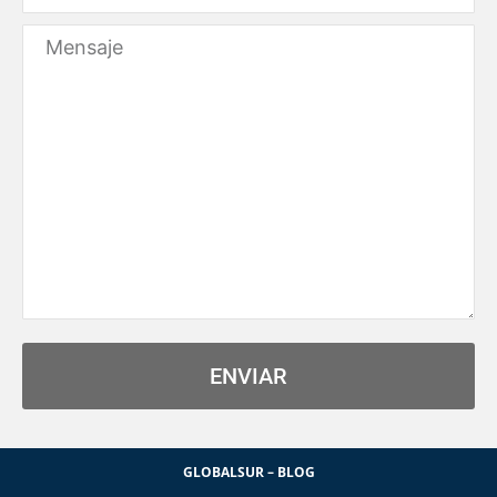
Message
ENVIAR
GLOBALSUR
–
BLO
G