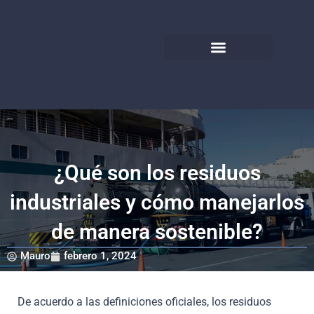
Ir
al
contenido
Limpieza y Desobstrucción
¿Qué son los residuos
industriales y cómo manejarlos
de manera sostenible?
Mauro
febrero 1, 2024
De acuerdo a las definiciones oficiales, los residuos